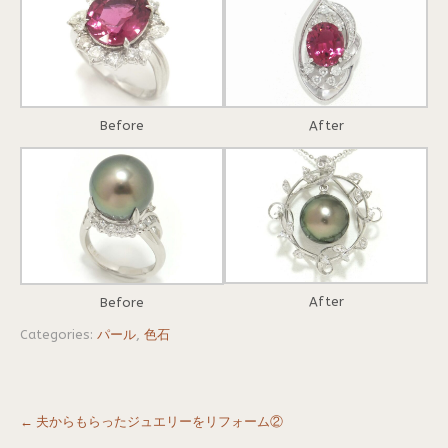
Before
After
After
Before
Categories:
パール
,
色石
Post
←
夫からもらったジュエリーをリフォーム②
navigation