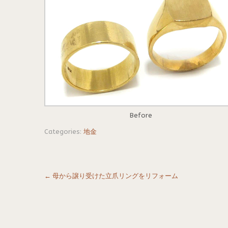
Before
Categories:
地金
Post
←
母から譲り受けた立爪リングをリフォーム
navigation