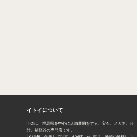
イトイについて
ITOIは、群馬県を中心に店舗展開をする、宝石、メガネ、時
計、補聴器の専門店です。
1963年に創業して以来、60年以上に渡り、地域の皆様にご