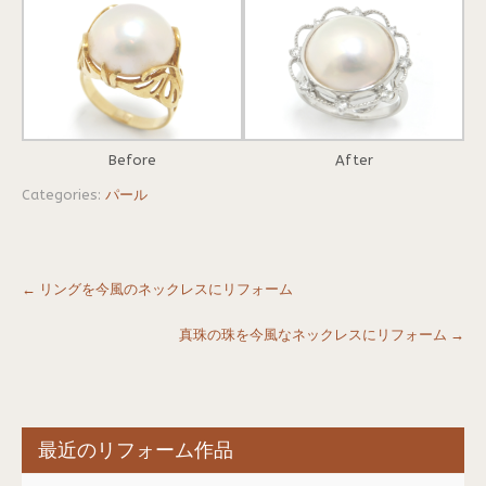
Before
After
Categories:
パール
Post
←
リングを今風のネックレスにリフォーム
navigation
真珠の珠を今風なネックレスにリフォーム
→
最近のリフォーム作品