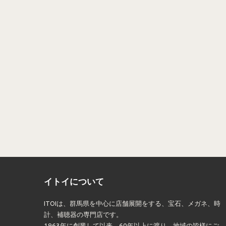
イトイについて
ITOIは、群馬県を中心に店舗展開をする、宝石、メガネ、時
計、補聴器の専門店です。
1963年に創業して以来、60年以上に渡り、地域の皆様にご